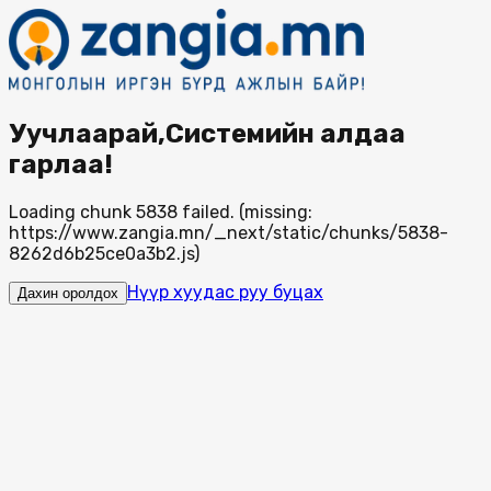
Уучлаарай,Системийн алдаа
гарлаа!
Loading chunk 5838 failed. (missing:
https://www.zangia.mn/_next/static/chunks/5838-
8262d6b25ce0a3b2.js)
Нүүр хуудас руу буцах
Дахин оролдох