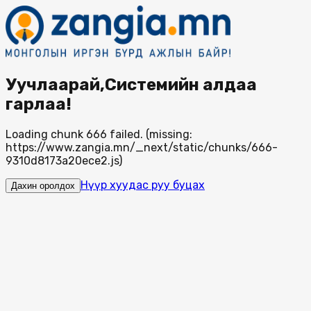
Уучлаарай,Системийн алдаа
гарлаа!
Loading chunk 666 failed. (missing:
https://www.zangia.mn/_next/static/chunks/666-
9310d8173a20ece2.js)
Нүүр хуудас руу буцах
Дахин оролдох