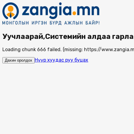
Уучлаарай,Системийн алдаа гарла
Loading chunk 666 failed. (missing: https://www.zangi
Нүүр хуудас руу буцах
Дахин оролдох