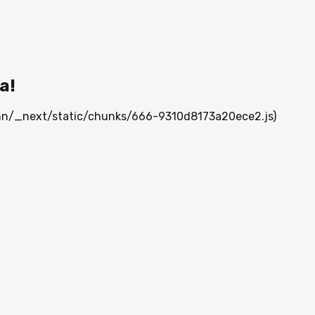
а!
a.mn/_next/static/chunks/666-9310d8173a20ece2.js)