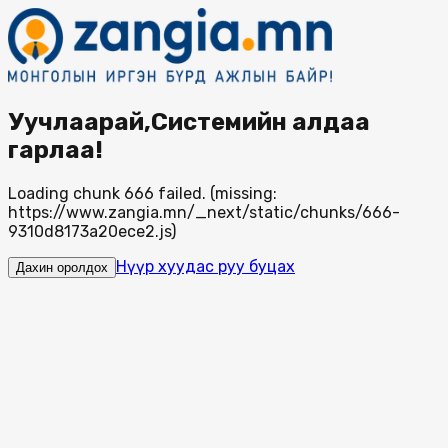
Уучлаарай,Системийн алдаа
гарлаа!
Loading chunk 666 failed. (missing:
https://www.zangia.mn/_next/static/chunks/666-
9310d8173a20ece2.js)
Нүүр хуудас руу буцах
Дахин оролдох