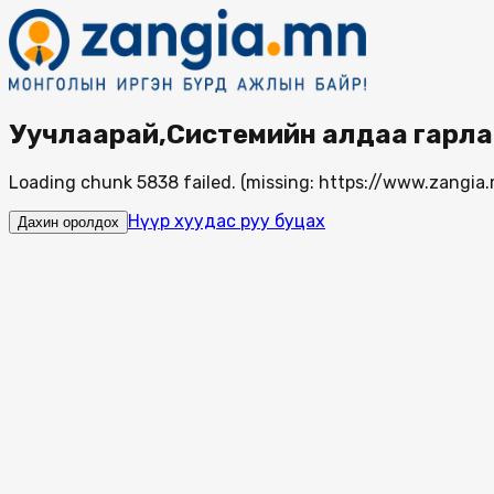
Уучлаарай,Системийн алдаа гарла
Loading chunk 5838 failed. (missing: https://www.zang
Нүүр хуудас руу буцах
Дахин оролдох