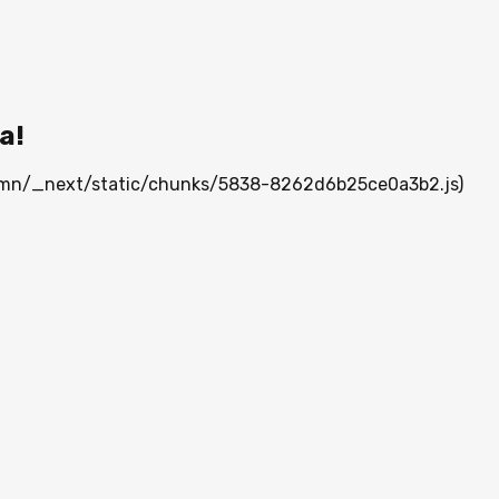
а!
ia.mn/_next/static/chunks/5838-8262d6b25ce0a3b2.js)