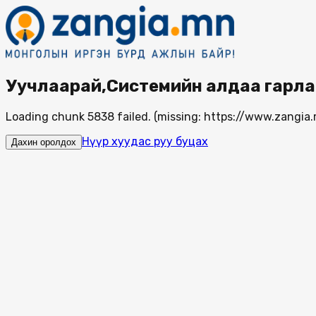
Уучлаарай,Системийн алдаа гарла
Loading chunk 5838 failed. (missing: https://www.zang
Нүүр хуудас руу буцах
Дахин оролдох