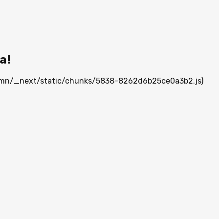
а!
ia.mn/_next/static/chunks/5838-8262d6b25ce0a3b2.js)