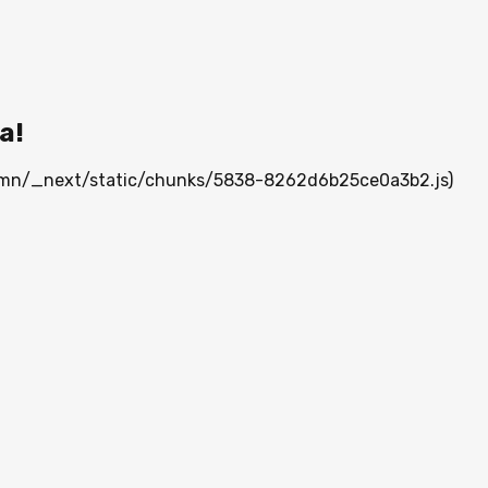
а!
ia.mn/_next/static/chunks/5838-8262d6b25ce0a3b2.js)