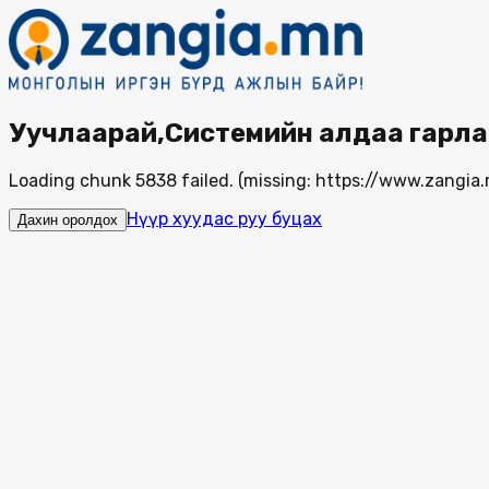
Уучлаарай,Системийн алдаа гарла
Loading chunk 5838 failed. (missing: https://www.zang
Нүүр хуудас руу буцах
Дахин оролдох