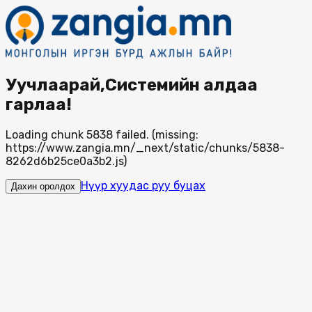
Уучлаарай,Системийн алдаа
гарлаа!
Loading chunk 5838 failed. (missing:
https://www.zangia.mn/_next/static/chunks/5838-
8262d6b25ce0a3b2.js)
Нүүр хуудас руу буцах
Дахин оролдох