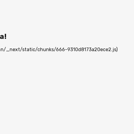
а!
a.mn/_next/static/chunks/666-9310d8173a20ece2.js)