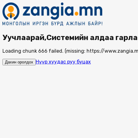
Уучлаарай,Системийн алдаа гарла
Loading chunk 666 failed. (missing: https://www.zangi
Нүүр хуудас руу буцах
Дахин оролдох