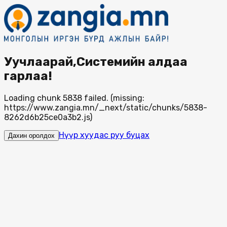
Уучлаарай,Системийн алдаа
гарлаа!
Loading chunk 5838 failed. (missing:
https://www.zangia.mn/_next/static/chunks/5838-
8262d6b25ce0a3b2.js)
Нүүр хуудас руу буцах
Дахин оролдох