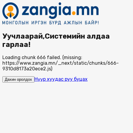
Уучлаарай,Системийн алдаа
гарлаа!
Loading chunk 666 failed. (missing:
https://www.zangia.mn/_next/static/chunks/666-
9310d8173a20ece2.js)
Нүүр хуудас руу буцах
Дахин оролдох