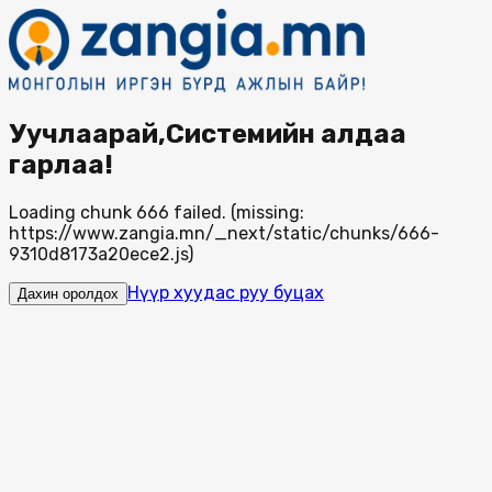
Уучлаарай,Системийн алдаа
гарлаа!
Loading chunk 666 failed. (missing:
https://www.zangia.mn/_next/static/chunks/666-
9310d8173a20ece2.js)
Нүүр хуудас руу буцах
Дахин оролдох