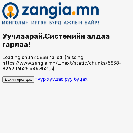
Уучлаарай,Системийн алдаа
гарлаа!
Loading chunk 5838 failed. (missing:
https://www.zangia.mn/_next/static/chunks/5838-
8262d6b25ce0a3b2.js)
Нүүр хуудас руу буцах
Дахин оролдох