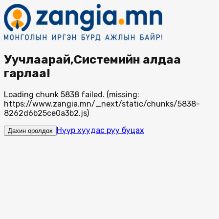
Уучлаарай,Системийн алдаа
гарлаа!
Loading chunk 5838 failed. (missing:
https://www.zangia.mn/_next/static/chunks/5838-
8262d6b25ce0a3b2.js)
Нүүр хуудас руу буцах
Дахин оролдох