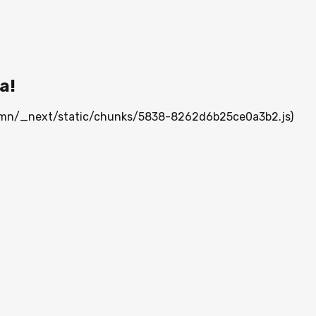
а!
ia.mn/_next/static/chunks/5838-8262d6b25ce0a3b2.js)