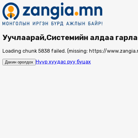
Уучлаарай,Системийн алдаа гарла
Loading chunk 5838 failed. (missing: https://www.zang
Нүүр хуудас руу буцах
Дахин оролдох