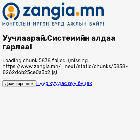
Уучлаарай,Системийн алдаа
гарлаа!
Loading chunk 5838 failed. (missing:
https://www.zangia.mn/_next/static/chunks/5838-
8262d6b25ce0a3b2.js)
Нүүр хуудас руу буцах
Дахин оролдох