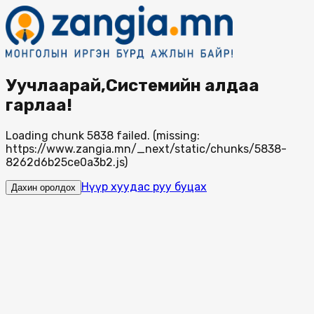
Уучлаарай,Системийн алдаа
гарлаа!
Loading chunk 5838 failed. (missing:
https://www.zangia.mn/_next/static/chunks/5838-
8262d6b25ce0a3b2.js)
Нүүр хуудас руу буцах
Дахин оролдох