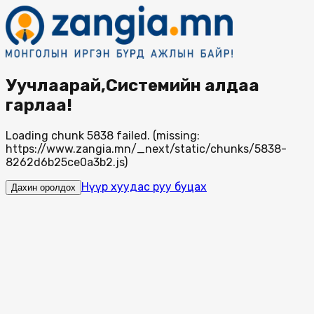
Уучлаарай,Системийн алдаа
гарлаа!
Loading chunk 5838 failed. (missing:
https://www.zangia.mn/_next/static/chunks/5838-
8262d6b25ce0a3b2.js)
Нүүр хуудас руу буцах
Дахин оролдох