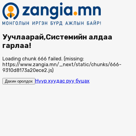
Уучлаарай,Системийн алдаа
гарлаа!
Loading chunk 666 failed. (missing:
https://www.zangia.mn/_next/static/chunks/666-
9310d8173a20ece2.js)
Нүүр хуудас руу буцах
Дахин оролдох