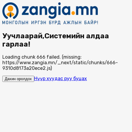
Уучлаарай,Системийн алдаа
гарлаа!
Loading chunk 666 failed. (missing:
https://www.zangia.mn/_next/static/chunks/666-
9310d8173a20ece2.js)
Нүүр хуудас руу буцах
Дахин оролдох