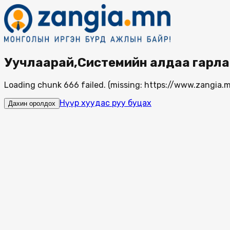
Уучлаарай,Системийн алдаа гарла
Loading chunk 666 failed. (missing: https://www.zangi
Нүүр хуудас руу буцах
Дахин оролдох