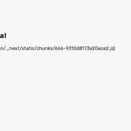
а!
a.mn/_next/static/chunks/666-9310d8173a20ece2.js)