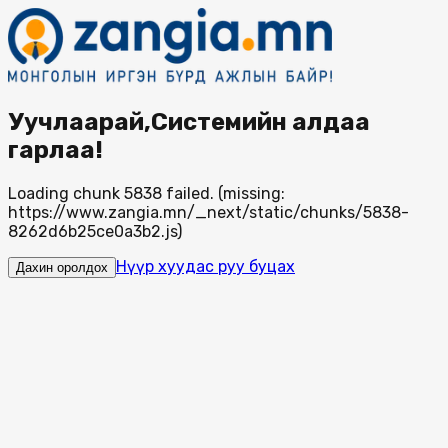
Уучлаарай,Системийн алдаа
гарлаа!
Loading chunk 5838 failed. (missing:
https://www.zangia.mn/_next/static/chunks/5838-
8262d6b25ce0a3b2.js)
Нүүр хуудас руу буцах
Дахин оролдох