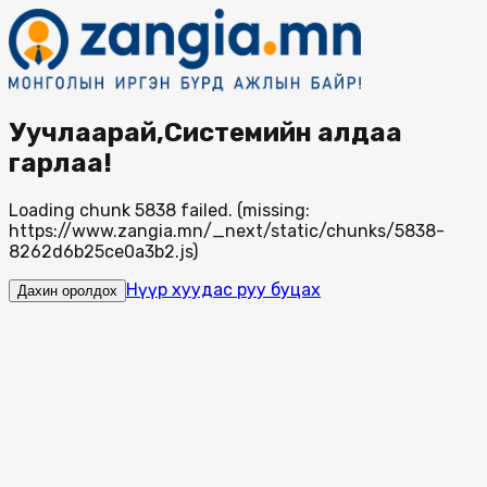
Уучлаарай,Системийн алдаа
гарлаа!
Loading chunk 5838 failed. (missing:
https://www.zangia.mn/_next/static/chunks/5838-
8262d6b25ce0a3b2.js)
Нүүр хуудас руу буцах
Дахин оролдох