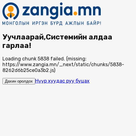
Уучлаарай,Системийн алдаа
гарлаа!
Loading chunk 5838 failed. (missing:
https://www.zangia.mn/_next/static/chunks/5838-
8262d6b25ce0a3b2.js)
Нүүр хуудас руу буцах
Дахин оролдох