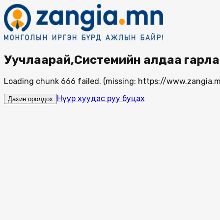
Уучлаарай,Системийн алдаа гарла
Loading chunk 666 failed. (missing: https://www.zangi
Нүүр хуудас руу буцах
Дахин оролдох