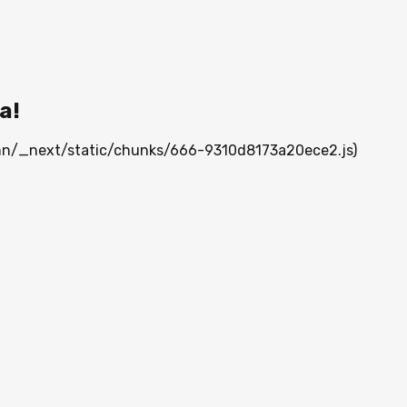
а!
a.mn/_next/static/chunks/666-9310d8173a20ece2.js)