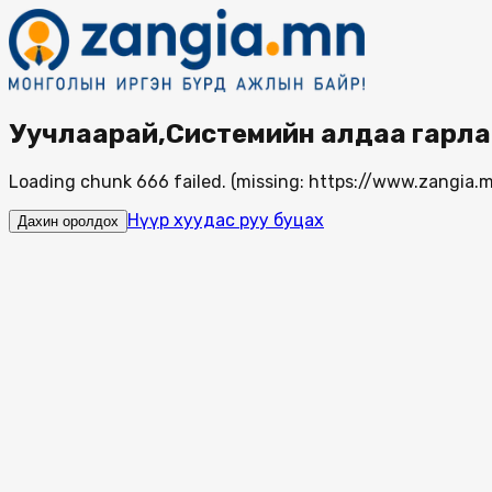
Уучлаарай,Системийн алдаа гарла
Loading chunk 666 failed. (missing: https://www.zangi
Нүүр хуудас руу буцах
Дахин оролдох