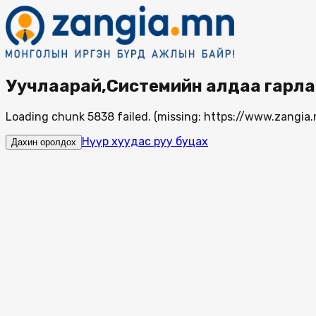
Уучлаарай,Системийн алдаа гарла
Loading chunk 5838 failed. (missing: https://www.zang
Нүүр хуудас руу буцах
Дахин оролдох