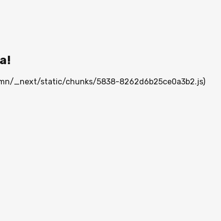
а!
ia.mn/_next/static/chunks/5838-8262d6b25ce0a3b2.js)