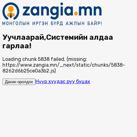
Уучлаарай,Системийн алдаа
гарлаа!
Loading chunk 5838 failed. (missing:
https://www.zangia.mn/_next/static/chunks/5838-
8262d6b25ce0a3b2.js)
Нүүр хуудас руу буцах
Дахин оролдох