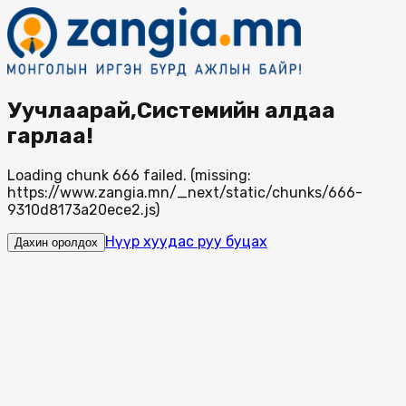
Уучлаарай,Системийн алдаа
гарлаа!
Loading chunk 666 failed. (missing:
https://www.zangia.mn/_next/static/chunks/666-
9310d8173a20ece2.js)
Нүүр хуудас руу буцах
Дахин оролдох