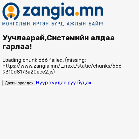
Уучлаарай,Системийн алдаа
гарлаа!
Loading chunk 666 failed. (missing:
https://www.zangia.mn/_next/static/chunks/666-
9310d8173a20ece2.js)
Нүүр хуудас руу буцах
Дахин оролдох