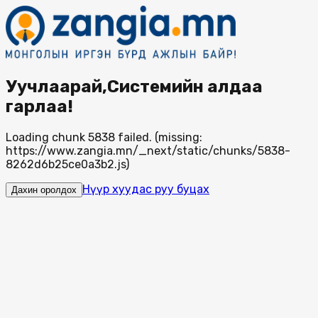
Уучлаарай,Системийн алдаа
гарлаа!
Loading chunk 5838 failed. (missing:
https://www.zangia.mn/_next/static/chunks/5838-
8262d6b25ce0a3b2.js)
Нүүр хуудас руу буцах
Дахин оролдох