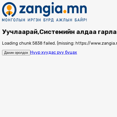
Уучлаарай,Системийн алдаа гарла
Loading chunk 5838 failed. (missing: https://www.zang
Нүүр хуудас руу буцах
Дахин оролдох