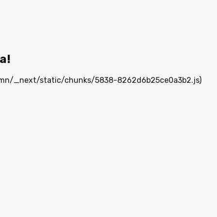
а!
ia.mn/_next/static/chunks/5838-8262d6b25ce0a3b2.js)