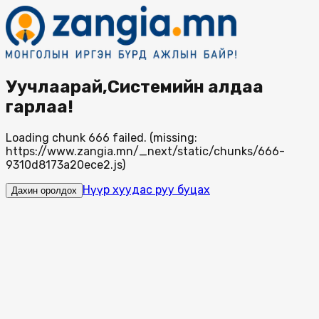
Уучлаарай,Системийн алдаа
гарлаа!
Loading chunk 666 failed. (missing:
https://www.zangia.mn/_next/static/chunks/666-
9310d8173a20ece2.js)
Нүүр хуудас руу буцах
Дахин оролдох