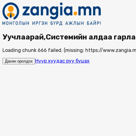
Уучлаарай,Системийн алдаа гарла
Loading chunk 666 failed. (missing: https://www.zangi
Нүүр хуудас руу буцах
Дахин оролдох