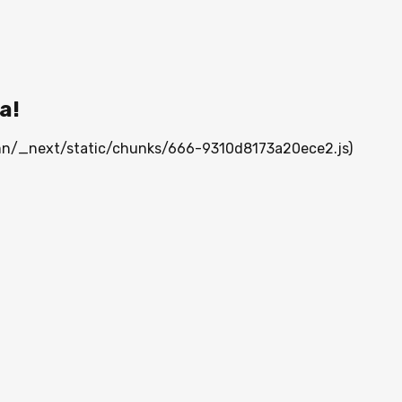
а!
a.mn/_next/static/chunks/666-9310d8173a20ece2.js)