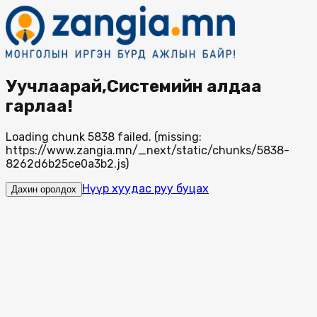
Уучлаарай,Системийн алдаа
гарлаа!
Loading chunk 5838 failed. (missing:
https://www.zangia.mn/_next/static/chunks/5838-
8262d6b25ce0a3b2.js)
Нүүр хуудас руу буцах
Дахин оролдох