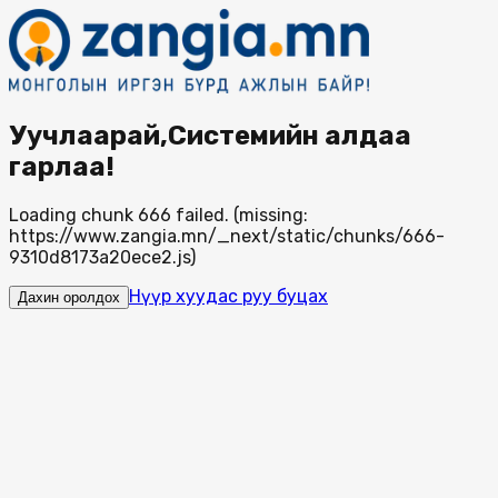
Уучлаарай,Системийн алдаа
гарлаа!
Loading chunk 666 failed. (missing:
https://www.zangia.mn/_next/static/chunks/666-
9310d8173a20ece2.js)
Нүүр хуудас руу буцах
Дахин оролдох