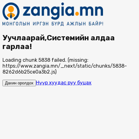
Уучлаарай,Системийн алдаа
гарлаа!
Loading chunk 5838 failed. (missing:
https://www.zangia.mn/_next/static/chunks/5838-
8262d6b25ce0a3b2.js)
Нүүр хуудас руу буцах
Дахин оролдох