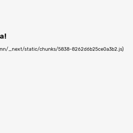
а!
ia.mn/_next/static/chunks/5838-8262d6b25ce0a3b2.js)