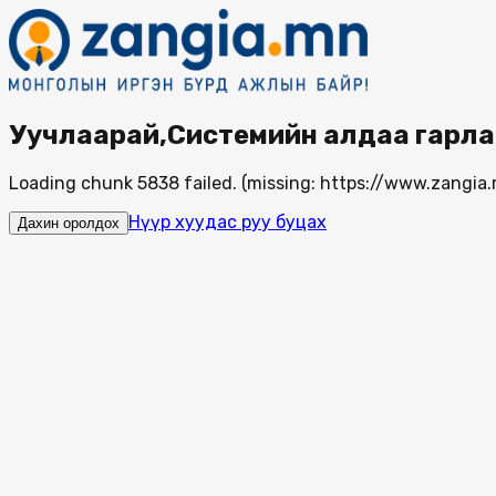
Уучлаарай,Системийн алдаа гарла
Loading chunk 5838 failed. (missing: https://www.zang
Нүүр хуудас руу буцах
Дахин оролдох