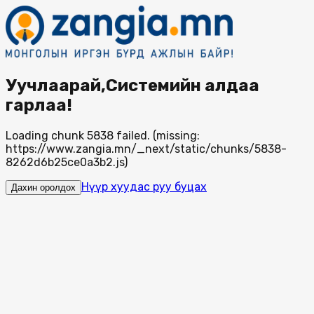
Уучлаарай,Системийн алдаа
гарлаа!
Loading chunk 5838 failed. (missing:
https://www.zangia.mn/_next/static/chunks/5838-
8262d6b25ce0a3b2.js)
Нүүр хуудас руу буцах
Дахин оролдох