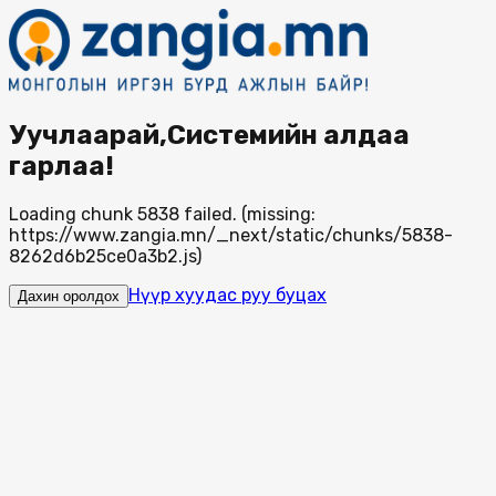
Уучлаарай,Системийн алдаа
гарлаа!
Loading chunk 5838 failed. (missing:
https://www.zangia.mn/_next/static/chunks/5838-
8262d6b25ce0a3b2.js)
Нүүр хуудас руу буцах
Дахин оролдох