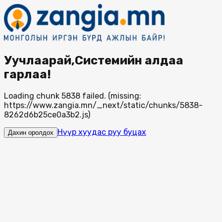
Уучлаарай,Системийн алдаа
гарлаа!
Loading chunk 5838 failed. (missing:
https://www.zangia.mn/_next/static/chunks/5838-
8262d6b25ce0a3b2.js)
Нүүр хуудас руу буцах
Дахин оролдох