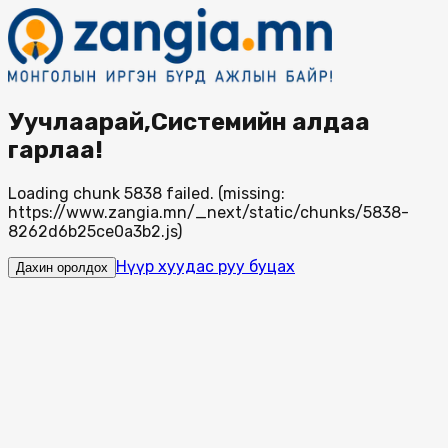
Уучлаарай,Системийн алдаа
гарлаа!
Loading chunk 5838 failed. (missing:
https://www.zangia.mn/_next/static/chunks/5838-
8262d6b25ce0a3b2.js)
Нүүр хуудас руу буцах
Дахин оролдох