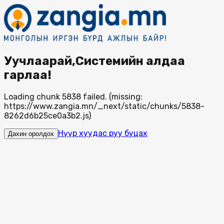
Уучлаарай,Системийн алдаа
гарлаа!
Loading chunk 5838 failed. (missing:
https://www.zangia.mn/_next/static/chunks/5838-
8262d6b25ce0a3b2.js)
Нүүр хуудас руу буцах
Дахин оролдох