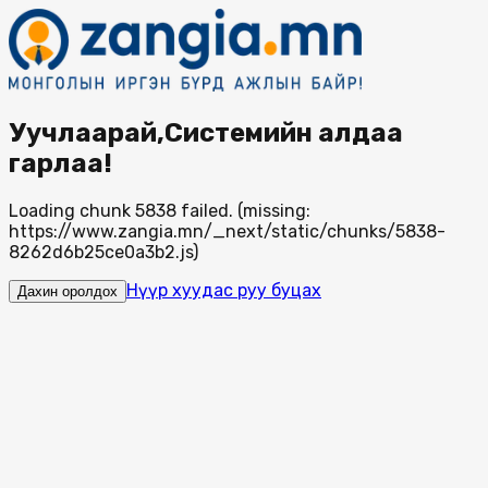
Уучлаарай,Системийн алдаа
гарлаа!
Loading chunk 5838 failed. (missing:
https://www.zangia.mn/_next/static/chunks/5838-
8262d6b25ce0a3b2.js)
Нүүр хуудас руу буцах
Дахин оролдох