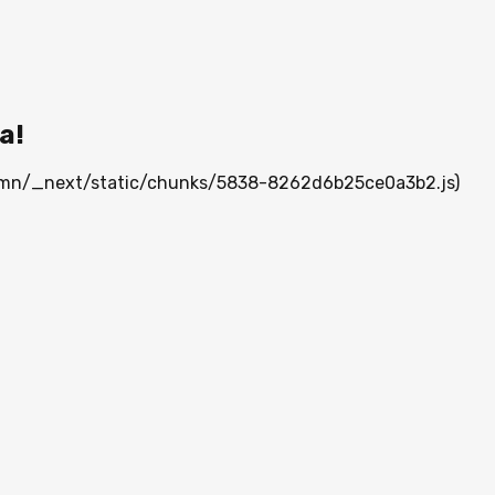
а!
ia.mn/_next/static/chunks/5838-8262d6b25ce0a3b2.js)