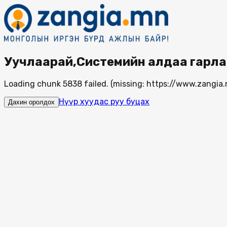
Уучлаарай,Системийн алдаа гарла
Loading chunk 5838 failed. (missing: https://www.zang
Нүүр хуудас руу буцах
Дахин оролдох