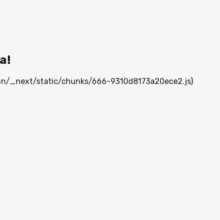
а!
a.mn/_next/static/chunks/666-9310d8173a20ece2.js)