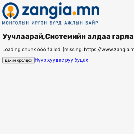
Уучлаарай,Системийн алдаа гарла
Loading chunk 666 failed. (missing: https://www.zangi
Нүүр хуудас руу буцах
Дахин оролдох