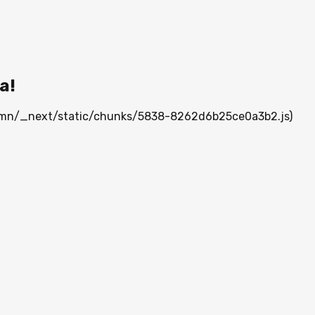
а!
ia.mn/_next/static/chunks/5838-8262d6b25ce0a3b2.js)