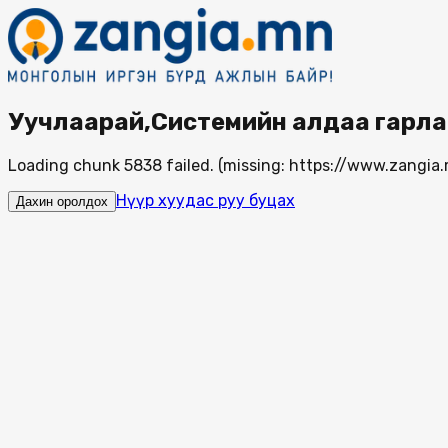
Уучлаарай,Системийн алдаа гарла
Loading chunk 5838 failed. (missing: https://www.zang
Нүүр хуудас руу буцах
Дахин оролдох