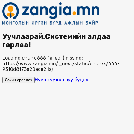
Уучлаарай,Системийн алдаа
гарлаа!
Loading chunk 666 failed. (missing:
https://www.zangia.mn/_next/static/chunks/666-
9310d8173a20ece2.js)
Нүүр хуудас руу буцах
Дахин оролдох