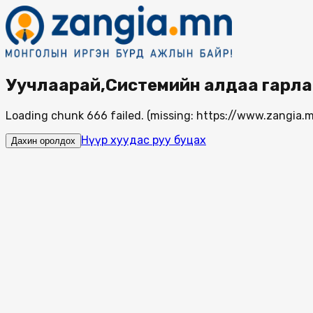
Уучлаарай,Системийн алдаа гарла
Loading chunk 666 failed. (missing: https://www.zangi
Нүүр хуудас руу буцах
Дахин оролдох