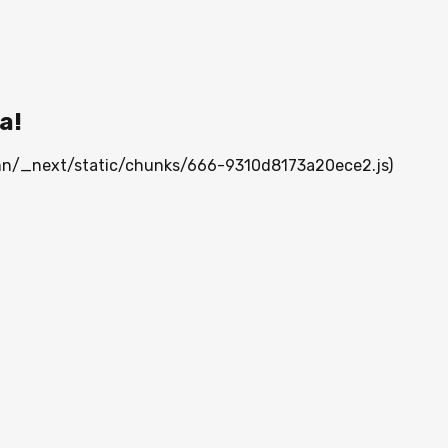
а!
a.mn/_next/static/chunks/666-9310d8173a20ece2.js)