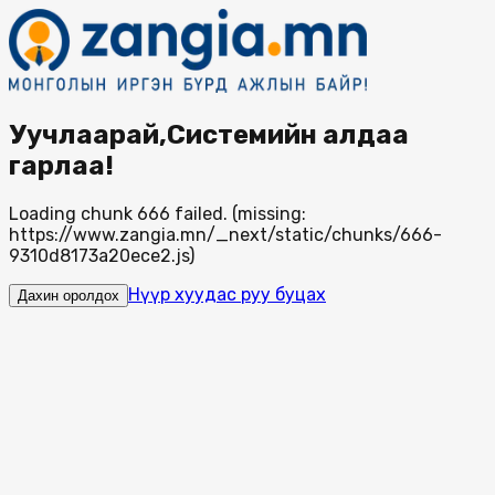
Уучлаарай,Системийн алдаа
гарлаа!
Loading chunk 666 failed. (missing:
https://www.zangia.mn/_next/static/chunks/666-
9310d8173a20ece2.js)
Нүүр хуудас руу буцах
Дахин оролдох